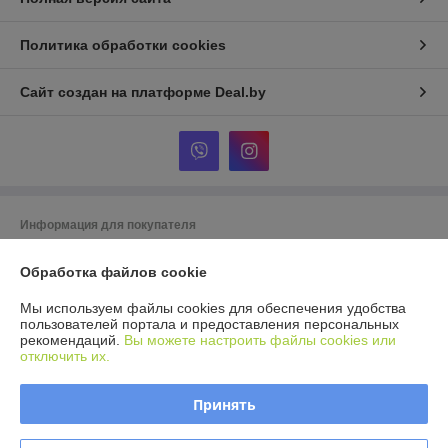
Политика обработки cookies
Сайт создан на платформе Deal.by
Информация для покупателя
Юридическое лицо:
ООО Агромарт
Обработка файлов cookie
г.Минск, пр-т Партизанский 168/25
Регистрационный номер ЕГР: 192672952
Мы используем файлы cookies для обеспечения удобства
пользователей портала и предоставления персональных
УНП: 192672952
рекомендаций.
Вы можете настроить файлы cookies или
отключить их.
Регистрационный орган: Мингорисполком
Дата регистрации компании: 28.11.2016
Принять
Ссылка на свидетельство/лицензию