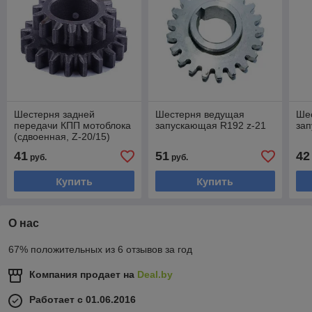
Шестерня задней
Шестерня ведущая
Ше
передачи КПП мотоблока
запускающая R192 z-21
зап
(сдвоенная, Z-20/15)
41
51
42
руб.
руб.
Купить
Купить
О нас
67% положительных из 6 отзывов за год
Компания продает на
Deal.by
Работает с 01.06.2016