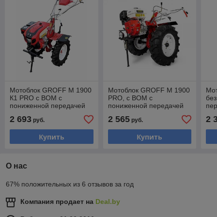
Мотоблок GROFF М 1900
Мотоблок GROFF M 1900
Мо
К1 PRO с ВОМ с
PRO, с ВОМ с
бе
пониженной передачей
пониженной передачей
пер
(18 л.с.,колеса 7,5*12)
(18 л.с., колеса 7,5*12)
кол
2 693
2 565
2 
руб.
руб.
Купить
Купить
О нас
67% положительных из 6 отзывов за год
Компания продает на
Deal.by