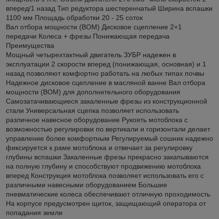
вперед/1 назад Тип редуктора шестеренчатый Ширина вспашки
1100 мм Площадь обработки 20 - 25 соток
Вал отбора мощности (ВОМ) Дисковое сцепление 2+1
передачи Колеса + фрезы Понижающая передача
Преимущества
Мощный четырехтактный двигатель ЗУБР надежен в
эксплуатации 2 скорости вперед (понижающая, основная) и 1
назад позволяют комфортно работать на любых типах почвы
Надежное дисковое сцепление в масляной ванне Вал отбора
мощности (ВОМ) для дополнительного оборудования
Cамозатачивающиеся закаленные фрезы из конструкционной
стали Универсальная сцепка позволяет использовать
различное навесное оборудование Рукоять мотоблока с
возможностью регулировки по вертикали и горизонтали делает
управление более комфортным Регулируемый сошник надежно
фиксируется к раме мотоблока и отвечает за регулировку
глубины вспашки Закаленные фрезы прекрасно закапываются
на полную глубину и способствуют продвижению мотоблока
вперед Конструкция мотоблока позволяет использовать его с
различными навесными оборудованием Большие
пневматические колеса обеспечивают отличную проходимость
На корпусе предусмотрен щиток, защищающий оператора от
попадания земли