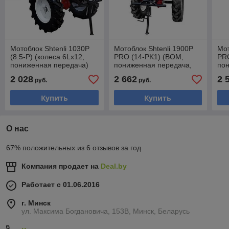
Мотоблок Shtenli 1030P
Мотоблок Shtenli 1900P
Мот
(8.5-P) (колеса 6Lх12,
PRO (14-PK1) (ВОМ,
PRO
пониженная передача)
пониженная передача,
по
капот)
2 028
2 662
2 
руб.
руб.
Купить
Купить
О нас
67% положительных из 6 отзывов за год
Компания продает на
Deal.by
Работает с 01.06.2016
г. Минск
ул. Максима Богдановича, 153В, Минск, Беларусь