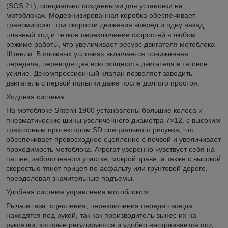
(SGS 2+), специально созданными для установки на
мотоблоках. Модернизированная коробка обеспечивает
трансмиссию: три скорости движения вперед и одну назад,
плавный ход и четкое переключение скоростей в любом
режиме работы, что увеличивает ресурс двигателя мотоблока
Штенли. В сложных условиях включается пониженная
передача, переводящая всю мощность двигателя в тяговое
усилие. Декомпрессионный клапан позволяет заводить
двигатель с первой попытки даже после долгого простоя.
Ходовая система
На мотоблоке Shtenli 1900 установлены большие колеса и
пневматические шины увеличенного диаметра 7×12, с высоким
тракторным протектором SD специального рисунка, что
обеспечивает превосходное сцепление с почвой и увеличивает
проходимость мотоблока. Агрегат уверенно чувствует себя на
пашне, заболоченном участке, мокрой траве, а также с высокой
скоростью тянет прицеп по асфальту или грунтовой дороге,
преодолевая значительные подъемы.
Удобная система управления мотоблоком
Рычаги газа, сцепления, переключения передач всегда
находятся под рукой, так как производитель вынес их на
рукоятки, которые регулируются и удобно настраивается под