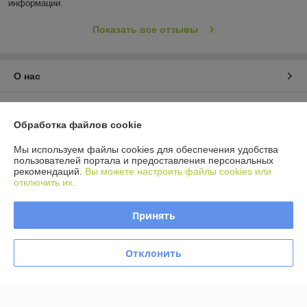
информации.
Показать все отзывы
О нас
Контакты
Обработка файлов cookie
Доставка и оплата
Мы используем файлы cookies для обеспечения удобства
пользователей портала и предоставления персональных
рекомендаций.
Вы можете настроить файлы cookies или
График работы
отключить их.
Полная версия сайта
Принять
Политика обработки cookies
Отклонить
Сайт создан на платформе Deal.by