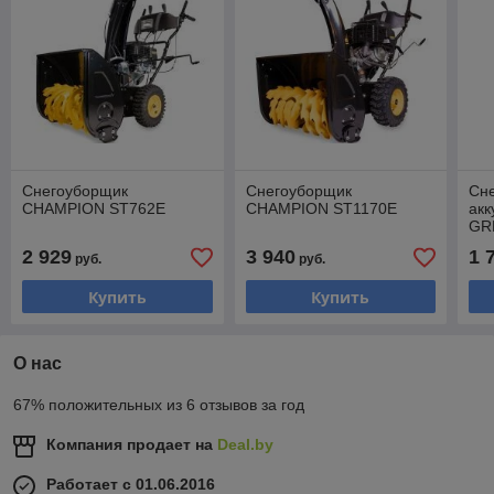
Снегоуборщик
Снегоуборщик
Сн
CHAMPION ST762E
CHAMPION ST1170E
ак
GR
(26
2 929
3 940
1 
руб.
руб.
Купить
Купить
О нас
67% положительных из 6 отзывов за год
Компания продает на
Deal.by
Работает с 01.06.2016