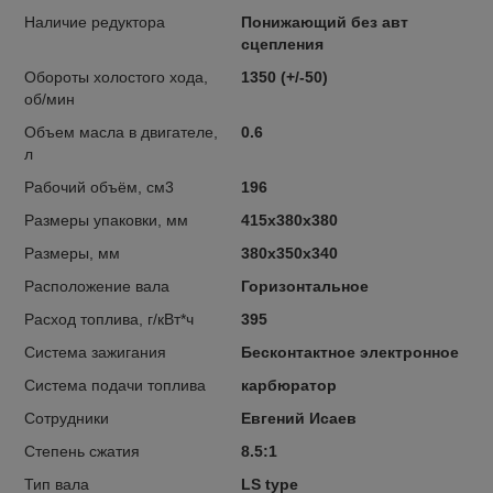
Наличие редуктора
Понижающий без авт
сцепления
Обороты холостого хода,
1350 (+/-50)
об/мин
Объем масла в двигателе,
0.6
л
Рабочий объём, см3
196
Размеры упаковки, мм
415х380х380
Размеры, мм
380х350х340
Расположение вала
Горизонтальное
Расход топлива, г/кВт*ч
395
Система зажигания
Бесконтактное электронное
Система подачи топлива
карбюратор
Сотрудники
Евгений Исаев
Степень сжатия
8.5:1
Тип вала
LS type