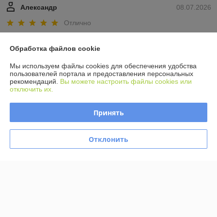
Александр
08.07.2026
Отлично
Покупатель
05.05.2026
Обработка файлов cookie
Очень плохо
Мы используем файлы cookies для обеспечения удобства
пользователей портала и предоставления персональных
рекомендаций.
Вы можете настроить файлы cookies или
В наличии товар отсутствует, а на сайте продавца нет об этом 
отключить их.
информации.
Показать все отзывы
Принять
Отклонить
О нас
Контакты
Доставка и оплата
График работы