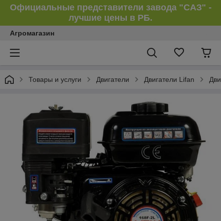
Официальные представители завода "САЗ" -
лучшие цены в РБ.
Агромагазин
Товары и услуги
Двигатели
Двигатели Lifan
Дви