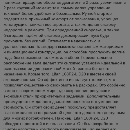
понижает вращение оборотов двигателя в 2 раза, увеличивая в
2 раза крутящий момент, тем самым делая управление
техникой более удобным и безопасным. Ручной стартер
подарит вам привычный комфорт от пользования, упрощая
конструкцию, снижая вес агрегата, а так же делая систему
недорогой в ремонте. При определённой сноровке, а так же
благодаря надёжной системе декомпрессии, пуск будет
проходить без усилий. Отличается надежностью и
долговечностью. Благодаря высококачественным материалам
и инновационной конструкции, он способен прослужить долгие
годы без серьезных поломок или сбоев. Горизонтальное
расположение вала делает эту силовую установку идеальной в
использовании для различной малой техники бытового
назначения. Кроме того, Lifan 168F2-L D20 известен своей
экономичностью. Он эффективно использует топливо, что
позволяет существенно сэкономить на расходах. Это особенно
важно в современном мире, где сохранение ресурсов и
экономия стали приоритетными задачами. Дополнительным
преимуществом данного двигателя является его умеренная
стоимость. Он стоит своих денег, поскольку предоставляет
высокое качество по разумной цене, что делает его доступным
для многих потребителей. Наконец, Lifan 168F2-L D20
обладает простотой в использовании. Он был разработан с
учетом удобства и комфорта пользователя, что делает его