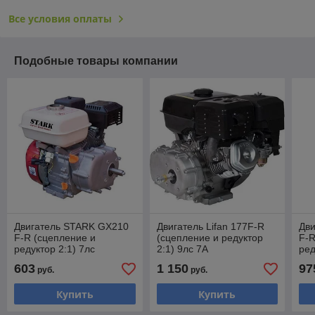
Все условия оплаты
Подобные товары компании
Двигатель STARK GX210
Двигатель Lifan 177F-R
Дв
F-R (сцепление и
(сцепление и редуктор
F-R
редуктор 2:1) 7лс
2:1) 9лс 7А
ред
603
1 150
97
руб.
руб.
Купить
Купить