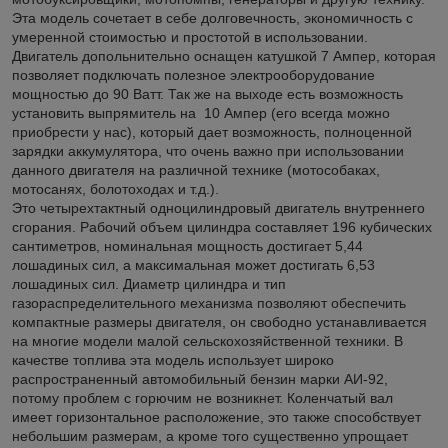
Эта модель сочетает в себе долговечность, экономичность с
умеренной стоимостью и простотой в использовании.
Двигатель допольнительно оснащен катушкой 7 Ампер, которая
позволяет подключать полезное электрооборудование
мощностью до 90 Ватт. Так же на выходе есть возможность
установить выпрямитель на 10 Ампер (его всегда можно
приобрести у нас), который дает возможность, полноценной
зарядки аккумулятора, что очень важно при использовании
данного двигателя на различной технике (мотособаках,
мотосанях, болотоходах и т.д.).
Это четырехтактный одноцилиндровый двигатель внутреннего
сгорания. Рабочий объем цилиндра составляет 196 кубических
сантиметров, номинальная мощность достигает 5,44
лошадиных сил, а максимальная может достигать 6,53
лошадиных сил. Диаметр цилиндра и тип
газораспределительного механизма позволяют обеспечить
компактные размеры двигателя, он свободно устанавливается
на многие модели малой сельскохозяйственной техники. В
качестве топлива эта модель использует широко
распространенный автомобильный бензин марки АИ-92,
потому проблем с горючим не возникнет. Коленчатый вал
имеет горизонтальное расположение, это также способствует
небольшим размерам, а кроме того существенно упрощает