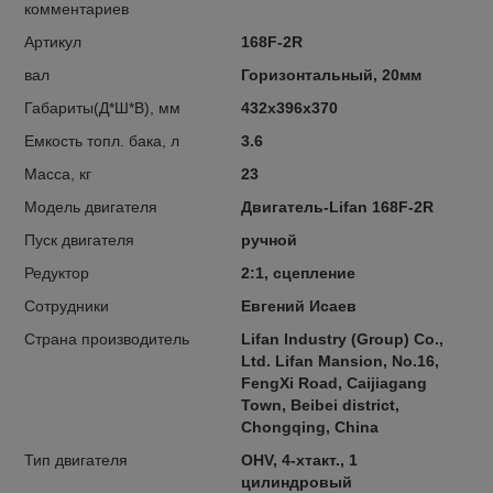
комментариев
Артикул
168F-2R
вал
Горизонтальный, 20мм
Габариты(Д*Ш*В), мм
432х396х370
Емкость топл. бака, л
3.6
Масса, кг
23
Модель двигателя
Двигатель-Lifan 168F-2R
Пуск двигателя
ручной
Редуктор
2:1, сцепление
Сотрудники
Евгений Исаев
Страна производитель
Lifan lndustry (Group) Co.,
Ltd. Lifan Mansion, No.16,
FengXi Road, Caijiagang
Town, Beibei district,
Chongqing, China
Тип двигателя
OHV, 4-хтакт., 1
цилиндровый