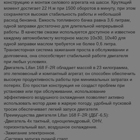
конструкцию и монтаж силового агрегата на шасси. Крутящий
момент достигает 22 Н.м при 1500 оборотов в минуту, при этом
сохраняется высокая стабильность работы и небольшой
расход бензина. Емкость топливного бачка равна 3,6 литрам,
одной заправки достаточно для длительной непрерывной
работы. В качестве смазки используется доступное и известное
каждому автомобилисту моторное масло 10х30, 10х40 для
одной заправки маслом требуется не более 0,6 литра.
Транзисторная система зажигания проста в обслуживании и
долговечна, она способствует стабильной работе двигателя
при любых условиях.
Двигатель Lifan 168 F-2R обладает массой в 23 килограмма,
это легковесный и компактный агрегат, он способен обеспечить
высокую продуктивность работы при минимальных затратах и
потерях. Его простая конструкция не создаст проблем при
установке или при обслуживании, использование
эффективного воздушного охлаждения позволяет активно
использовать мотор даже в жаркую погоду, удобный пусковой
тросик обеспечивает легкий запуск двигателя.
Преимущества двигателя Lifan 168 F-2R (ДБГ-6,5):
-Двигатель 4х тактный, одноцилиндровый, OHV,
горизонтальный вал, воздушное охлаждение.
-Зажигание электронное.
-Система запуска ручной старт.