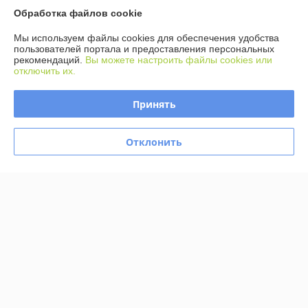
Полная версия сайта
Обработка файлов cookie
Политика обработки cookies
Мы используем файлы cookies для обеспечения удобства
пользователей портала и предоставления персональных
рекомендаций.
Вы можете настроить файлы cookies или
Сайт создан на платформе Deal.by
отключить их.
Принять
Отклонить
Информация для покупателя
Юридическое лицо:
ООО Агромарт
г.Минск, пр-т Партизанский 168/25
Регистрационный номер ЕГР: 192672952
УНП: 192672952
Регистрационный орган: Мингорисполком
Дата регистрации компании: 28.11.2016
Ссылка на свидетельство/лицензию