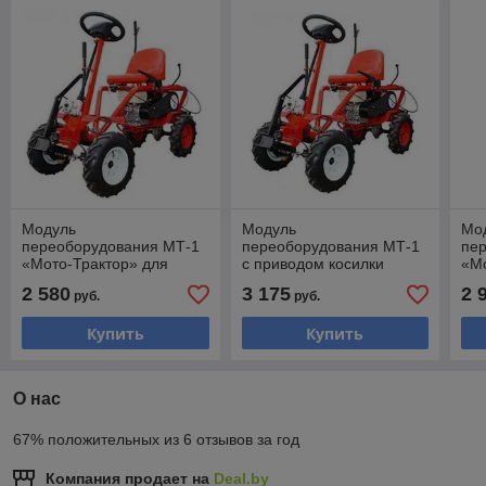
Модуль
Модуль
Мо
переоборудования МТ-1
переоборудования МТ-1
пе
«Мото-Трактор» для
с приводом косилки
«Мо
мотоблоков Агат, Салют
«Мото-Трактор» для
мот
2 580
3 175
2 
руб.
руб.
мотоблоков Агат, Салют
пр
Купить
Купить
О нас
67% положительных из 6 отзывов за год
Компания продает на
Deal.by