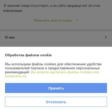
В наличии товар отсутствует, а на сайте продавца нет об этом 
информации.
Показать все отзывы
О нас
Контакты
Обработка файлов cookie
Доставка и оплата
Мы используем файлы cookies для обеспечения удобства
пользователей портала и предоставления персональных
рекомендаций.
Вы можете настроить файлы cookies или
График работы
отключить их.
Полная версия сайта
Принять
Политика обработки cookies
Отклонить
Сайт создан на платформе Deal.by