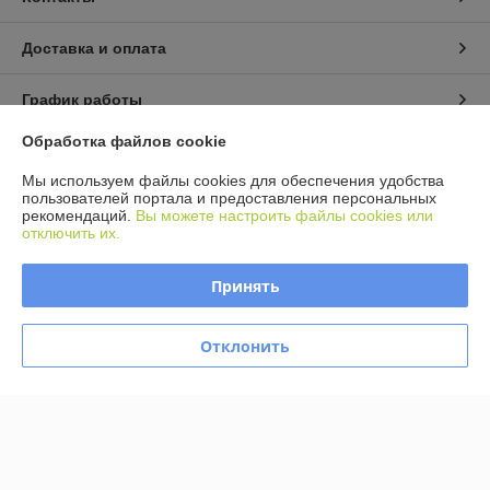
Доставка и оплата
График работы
Обработка файлов cookie
Полная версия сайта
Мы используем файлы cookies для обеспечения удобства
пользователей портала и предоставления персональных
Политика обработки cookies
рекомендаций.
Вы можете настроить файлы cookies или
отключить их.
Сайт создан на платформе Deal.by
Принять
Отклонить
Информация для покупателя
Юридическое лицо:
ООО Агромарт
г.Минск, пр-т Партизанский 168/25
Регистрационный номер ЕГР: 192672952