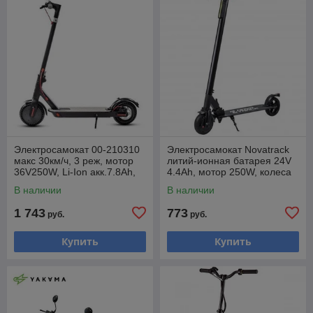
Электросамокат 00-210310
Электросамокат Novatrack
макс 30км/ч, 3 реж, мотор
литий-ионная батарея 24V
36V250W, Li-Ion акк.7.8Ah,
4.4Ah, мотор 250W, колеса
колеса 8,5" БЕЗ КАМЕРЫ
180мм, скорость 23км/ч,
В наличии
В наличии
1 743
773
руб.
руб.
Купить
Купить