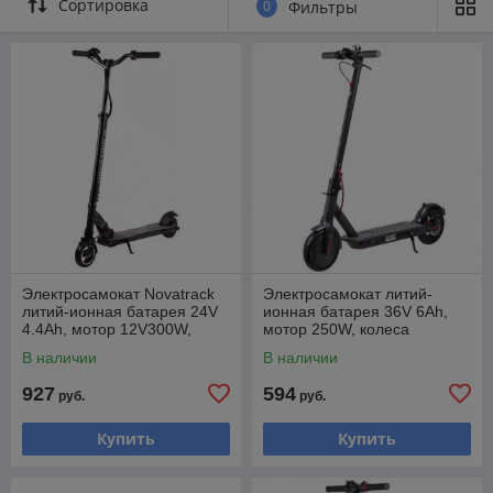
Сортировка
0
Фильтры
Электросамокат Novatrack
Электросамокат литий-
литий-ионная батарея 24V
ионная батарея 36V 6Ah,
4.4Ah, мотор 12V300W,
мотор 250W, колеса
колеса 140мм, вес 100кг, ско
надувные 200мм, скорость
В наличии
В наличии
20км/ч, дис
927
594
руб.
руб.
Купить
Купить