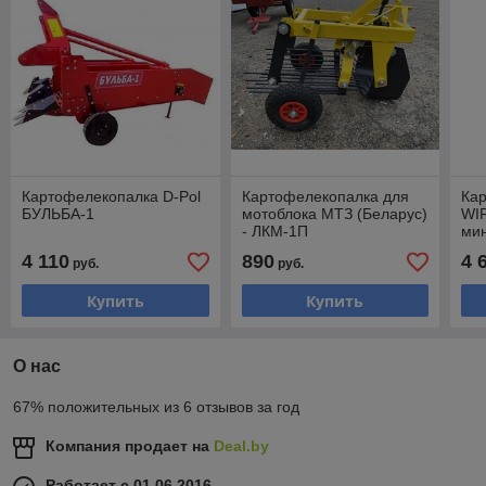
Картофелекопалка D-Pol
Картофелекопалка для
Ка
БУЛЬБА-1
мотоблока МТЗ (Беларус)
WI
- ЛКМ-1П
ми
4 110
890
4 
руб.
руб.
Купить
Купить
О нас
67% положительных из 6 отзывов за год
Компания продает на
Deal.by
Работает с 01.06.2016