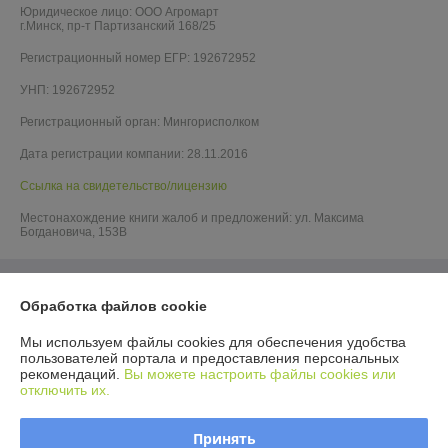
Юридическое лицо:
ООО Агромарт
г.Минск, пр-т Партизанский 168/25
Регистрационный номер ЕГР: 192672952
УНП: 192672952
Регистрационный орган: Мингорисполком
Дата регистрации компании: 28.11.2016
Ссылка на свидетельство/лицензию
Местонахождение книги жалоб и предложений: ул. Максима
Богдановича, 153В
Обработка файлов cookie
Мы используем файлы cookies для обеспечения удобства
пользователей портала и предоставления персональных
рекомендаций.
Вы можете настроить файлы cookies или
отключить их.
Принять