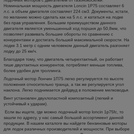
Номинальная мощность двигателя Loncin 1P75 составляет 6
л.с. а объем двигателя составляет 224 см3. Документы, кстати,
по желанию можно сделать как на 5 л.с. и кататься на лодке
без прав управления. Большим преимуществом данного
двигателя является уменьшенный ход поршня до 50,8мм, что
позволяет развивать большие обороты по сравнению с
конкурентами и достигать большей максимальной скорости. На
лодке 3.1 метр с одним человеком данный двигатель разгоняет
лодку до 25 км/ч.
Благодаря тому, что двигатель четырехтактный, он работает
тише двухтактных конкурентов, потребляет меньше топлива,
более удобен для троллинга.
Лодочный мотор Лончин 1П75 легко регулируется по высоте
положения относительно транца, а так же регулируется угол
наклона. Легко поднимается дейдвуд в положение мелководья.
Винт установлен двухлопастной композитный (легкий и
устойчивый к ударам).
Если вы ищете, где можно лодочный мотор loncin 1p75fc, то
зашли по адресу, у нас самый большой ассортимент данной
продукции. В нашем каталоге вы найдете бензиновые моторы
для лодок различных производителей и мощности. При выборе