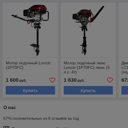
Мотор лодочный Loncin
Мотор лодочный люкс
Дви
(1P70FC)
Loncin (1P70FC) люкс (5
LC1
л.с. 4т)
(ло
1 600
1 630
67
руб.
руб.
Купить
Купить
О нас
67% положительных из 6 отзывов за год