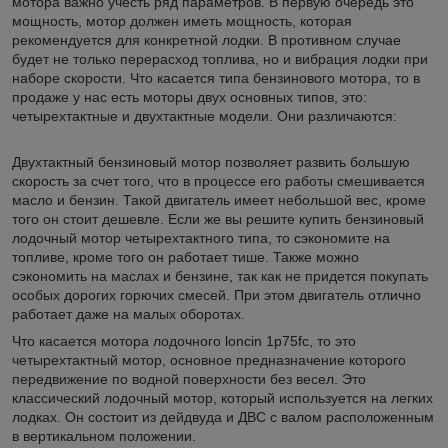
мотора важно учесть ряд параметров. В первую очередь это
мощность, мотор должен иметь мощность, которая
рекомендуется для конкретной лодки. В противном случае
будет не только перерасход топлива, но и вибрация лодки при
наборе скорости. Что касается типа бензинового мотора, то в
продаже у нас есть моторы двух основных типов, это:
четырехтактные и двухтактные модели. Они различаются:
Двухтактный бензиновый мотор позволяет развить большую
скорость за счет того, что в процессе его работы смешивается
масло и бензин. Такой двигатель имеет небольшой вес, кроме
того он стоит дешевле. Если же вы решите купить бензиновый
лодочный мотор четырехтактного типа, то сэкономите на
топливе, кроме того он работает тише. Также можно
сэкономить на маслах и бензине, так как не придется покупать
особых дорогих горючих смесей. При этом двигатель отлично
работает даже на малых оборотах.
Что касается мотора лодочного loncin 1p75fc, то это
четырехтактный мотор, основное предназначение которого
передвижение по водной поверхности без весел. Это
классический лодочный мотор, который используется на легких
лодках. Он состоит из дейдвуда и ДВС с валом расположенным
в вертикальном положении.