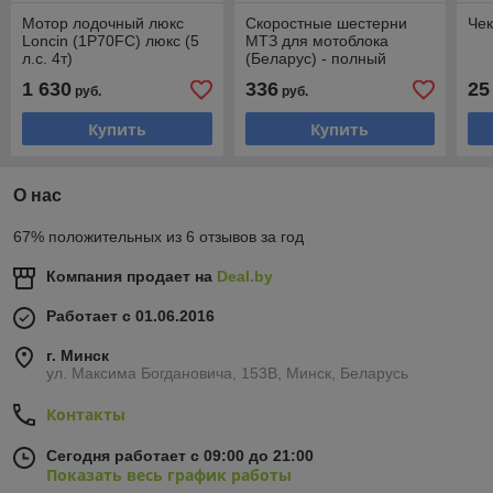
Мотор лодочный люкс
Скоростные шестерни
Чек
Loncin (1P70FC) люкс (5
МТЗ для мотоблока
л.с. 4т)
(Беларус) - полный
комплект
1 630
336
25
руб.
руб.
Купить
Купить
О нас
67% положительных из 6 отзывов за год
Компания продает на
Deal.by
Работает с 01.06.2016
г. Минск
ул. Максима Богдановича, 153В, Минск, Беларусь
Контакты
Сегодня работает с 09:00 до 21:00
Показать весь график работы