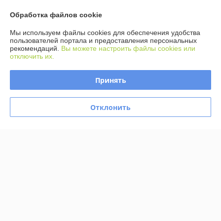
Контакты
Обработка файлов cookie
Доставка и оплата
Мы используем файлы cookies для обеспечения удобства
пользователей портала и предоставления персональных
рекомендаций.
Вы можете настроить файлы cookies или
График работы
отключить их.
Полная версия сайта
Принять
Политика обработки cookies
Отклонить
Сайт создан на платформе Deal.by
Информация для покупателя
Юридическое лицо:
ООО Агромарт
г.Минск, пр-т Партизанский 168/25