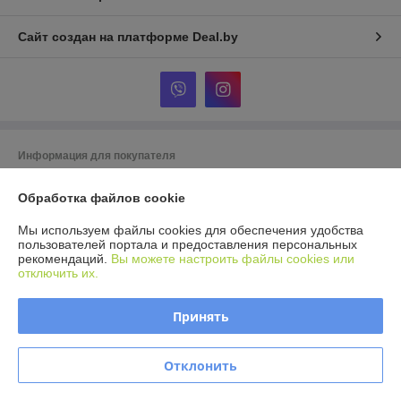
Сайт создан на платформе Deal.by
Информация для покупателя
Юридическое лицо:
ООО Агромарт
Обработка файлов cookie
г.Минск, пр-т Партизанский 168/25
Регистрационный номер ЕГР: 192672952
Мы используем файлы cookies для обеспечения удобства
пользователей портала и предоставления персональных
УНП: 192672952
рекомендаций.
Вы можете настроить файлы cookies или
отключить их.
Регистрационный орган: Мингорисполком
Дата регистрации компании: 28.11.2016
Принять
Ссылка на свидетельство/лицензию
Отклонить
Местонахождение книги жалоб и предложений: ул. Максима
Богдановича, 153В