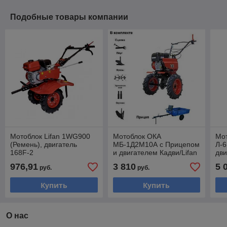
Подобные товары компании
Мотоблок Lifan 1WG900
Мотоблок ОКА
Мот
(Ремень), двигатель
МБ-1Д2М10А c Прицепом
Л-6
168F-2
и двигателем Кадви/Lifan
дви
170F 7,0 л.с. В комплекте
6.5
976,91
3 810
5 
руб.
руб.
(плуг, фрезы, сцепка,
зад
Купить
Купить
О нас