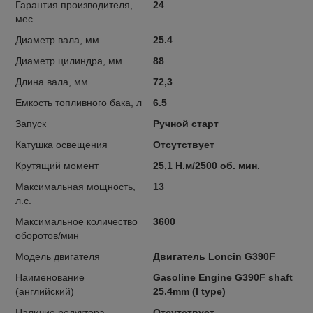
Гарантия производителя,
24
мес
Диаметр вала, мм
25.4
Диаметр цилиндра, мм
88
Длина вала, мм
72,3
Емкость топливного бака, л
6.5
Запуск
Ручной старт
Катушка освещения
Отсутствует
Крутящий момент
25,1 Н.м/2500 об. мин.
Максимальная мощность,
13
л.с.
Максимальное количество
3600
оборотов/мин
Модель двигателя
Двигатель Loncin G390F
Наименование
Gasoline Engine G390F shaft
(английский)
25.4mm (I type)
Наличие редуктора
Отсутствует