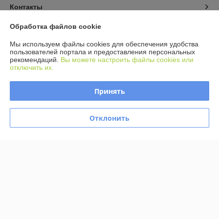
Контакты
Обработка файлов cookie
Доставка и оплата
Мы используем файлы cookies для обеспечения удобства
пользователей портала и предоставления персональных
График работы
рекомендаций.
Вы можете настроить файлы cookies или
отключить их.
Полная версия сайта
Принять
Политика обработки cookies
Отклонить
Сайт создан на платформе Deal.by
Информация для покупателя
Юридическое лицо:
ООО Агромарт
г.Минск, пр-т Партизанский 168/25