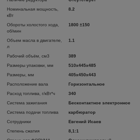
Номинальная мощность,
8.2
кВт
Обороты холостого хода,
1800 ±150
об/мин
Объем масла в двигателе,
1.1
л
Рабочий объём, см3
389
Размеры упаковки, мм
510х445х485
Размеры, мм
405х450х443
Расположение вала
Горизонтальное
Расход топлива, г/кВт*ч
340
Система зажигания
Бесконтактное электронное
Система подачи топлива
карбюратор
Сотрудники
Евгений Исаев
Степень сжатия
8,1:1