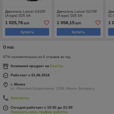
Двигатель Loncin G420F
Двигатель Loncin G270F
Дви
(A type) D25 5А
(A type) D25 5А
(C 
1 025,76
1 056,15
1 
руб.
руб.
Купить
Купить
О нас
67% положительных из 6 отзывов за год
Компания продает на
Deal.by
Работает с 01.06.2016
г. Минск
ул. Максима Богдановича, 153В, Минск, Беларусь
Контакты
Сегодня работает с 10:00 до 21:00
Показать весь график работы