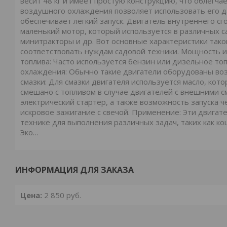
весит 48 кг и имеет простую конструкцию, что облегча
воздушного охлаждения позволяет использовать его да
обеспечивает легкий запуск. Двигатель внутреннего сг
маленький мотор, который используется в различных са
минитракторы и др. Вот основные характеристики тако
соответствовать нуждам садовой техники. Мощность изм
топлива: Часто используется бензин или дизельное топ
охлаждения: Обычно такие двигатели оборудованы во
смазки: Для смазки двигателя используется масло, ко
смешано с топливом в случае двигателей с внешними с
электрический стартер, а также возможность запуска ч
искровое зажигание с свечой. Применение: Эти двигат
технике для выполнения различных задач, таких как ко
Эко…
ИНФОРМАЦИЯ ДЛЯ ЗАКАЗА
Цена:
2 850
руб.