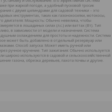
ет установку и обслуживание. Его эффективная система
же при жаркой погоде, а удобный пусковой тросик
орания с двумя цилиндрами для садовой техники – это
довых инструментах, таких как газонокосилки, мотокосы,
го двигателя: Мощность: Обычно невелика, чтобы
еряется в лошадиных силах (л.с.) или ваттах (Вт). Тип
ливо, в зависимости от модели и назначения. Система
здушным охлаждением для простоты и надежности. Система
торое может быть добавлено в отдельный резервуар или
мазками. Способ запуска: Может иметь ручной или
ерез ручное кручение. Тип зажигания: Обычно используется
ели широко используются в садовой и сельскохозяйственной
шение газона, обрезка деревьев, пахота почвы и другие.