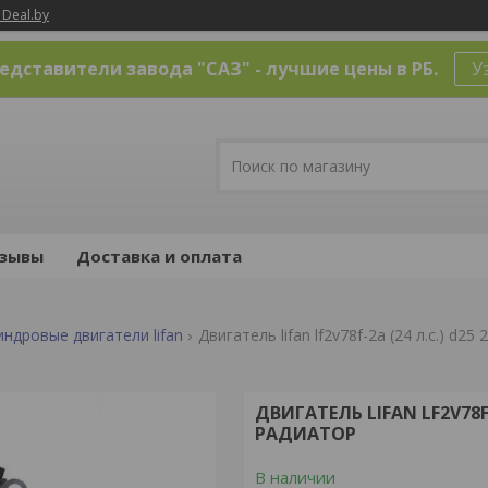
 Deal.by
дставители завода "САЗ" - лучшие цены в РБ.
У
зывы
Доставка и оплата
ндровые двигатели lifan
Двигатель lifan lf2v78f-2a (24 л.с.) d2
ДВИГАТЕЛЬ LIFAN LF2V78F-
РАДИАТОР
В наличии