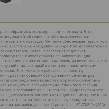
а разнообразную механизированную технику д. Этот
онфигурацией, объединяя в себе долговечность и
 и легким в эксплуатации. Он также обеспечивает приличную
нии с аналогичными моделями конкурентов. Дополнительно
еле-регулятором, которые позволяют подключать
егулятор гарантирует стабильное напряжение для
 этот агрегат также оснащен датчиком давления масла, что
 и ручной старт, который в сочетании с электрическим
условиях. Этот механизм работает по принципу
ния с рабочим объемом 688 кубических сантиметров.
ма газораспределения позволяет сохранить компактные
ива АИ-92, что обеспечивает удобство использования.
 момент составляет 43,5 Н.м при 2500 оборотах в минуту,
лива. Для смазки используется стандартное моторное масло
ся всего 1,4 литра. Бесконтактная полупроводниковая
изма при любых условиях. Агрегат Lifan LF2V78F-2А (20А)