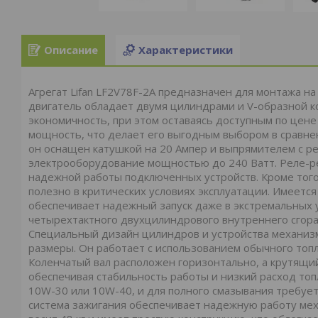
Описание
Характеристики
Агрегат Lifan LF2V78F-2А предназначен для монтажа н
двигатель обладает двумя цилиндрами и V-образной к
экономичность, при этом оставаясь доступным по цене
мощность, что делает его выгодным выбором в сравне
он оснащен катушкой на 20 Ампер и выпрямителем с р
электрооборудование мощностью до 240 Ватт. Реле-р
надежной работы подключенных устройств. Кроме того,
полезно в критических условиях эксплуатации. Имеется
обеспечивает надежный запуск даже в экстремальных 
четырехтактного двухцилиндрового внутреннего сгора
Специальный дизайн цилиндров и устройства механиз
размеры. Он работает с использованием обычного топл
Коленчатый вал расположен горизонтально, а крутящий
обеспечивая стабильность работы и низкий расход топ
10W-30 или 10W-40, и для полного смазывания требует
система зажигания обеспечивает надежную работу механ