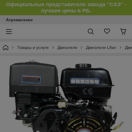
Официальные представители завода "САЗ" -
лучшие цены в РБ.
Агромагазин
Товары и услуги
Двигатели
Двигатели Lifan
Дви