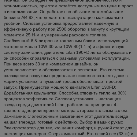
экономичностью, при этом остаётся доступным по цене и прост
в использовании. Он работает на обычном автомобильном
бензине АИ-92, что делает его эксплуатацию максимально
удобной. Силовая установка предоставляет надежную и
эффективную работу при 2500 оборотах в минуту с крутящим
моментом 25 Н·м и умеренным расходом топлива.
Снабженный 6,5-литровым топливным баком, использующий
моторное масло 10W-30 или 10W-40(1.1 л) и эффективную
систему зажигания, двигатель Lifan 190FD легко обслуживать и
он способен справляться с разными условиями эксплуатации.
При весе всего 33 кг и компактном дизайне, он
устанавливается и обслуживается с легкостью. Его система
охлаждения воздухом предполагает использовать его даже в
жарких условиях, а пусковой тросик обеспечивает простой
запуск. Преимущества мощного двигателя Lifan 190FD:
Доработанная крыльчатка: Способна отводить тепло на 30%
процентов эффективнее Силовая установка: - настоящая
звезда среди двигателей Lifan, работая на принципах 4-
тактного одноцилиндрового мотора с горизонтальным валом.
Зажигание: С электронным зажиганием этот двигатель всегда
на шаг впереди, готовый к действию. Выбор в ваших руках:
Электростартер для тех, кто ценит комфорт, и ручной старт для
настоящих мастеров. Сверхкомпактный: Eго легкий вес (33 кг) и