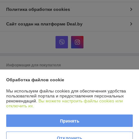
Политика обработки cookies
Сайт создан на платформе Deal.by
Информация для покупателя
Юридическое лицо:
ООО Агромарт
Обработка файлов cookie
г.Минск, пр-т Партизанский 168/25
Регистрационный номер ЕГР: 192672952
Мы используем файлы cookies для обеспечения удобства
пользователей портала и предоставления персональных
УНП: 192672952
рекомендаций.
Вы можете настроить файлы cookies или
отключить их.
Регистрационный орган: Мингорисполком
Дата регистрации компании: 28.11.2016
Принять
Ссылка на свидетельство/лицензию
Отклонить