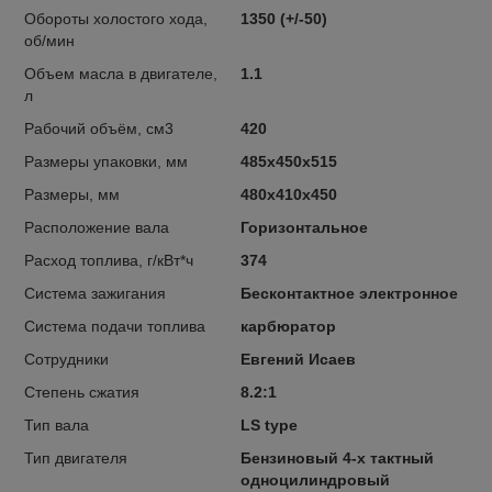
Обороты холостого хода,
1350 (+/-50)
об/мин
Объем масла в двигателе,
1.1
л
Рабочий объём, см3
420
Размеры упаковки, мм
485х450х515
Размеры, мм
480х410х450
Расположение вала
Горизонтальное
Расход топлива, г/кВт*ч
374
Система зажигания
Бесконтактное электронное
Система подачи топлива
карбюратор
Сотрудники
Евгений Исаев
Степень сжатия
8.2:1
Тип вала
LS type
Тип двигателя
Бензиновый 4-х тактный
одноцилиндровый