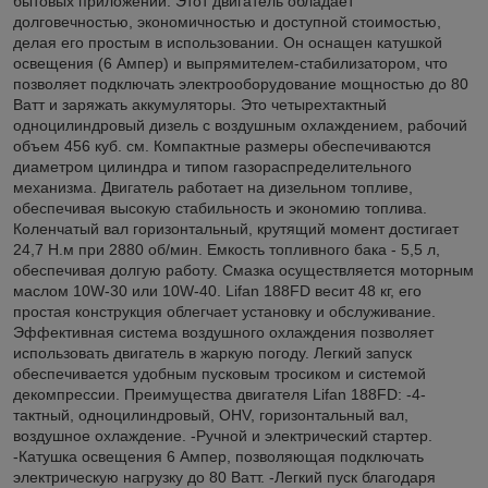
бытовых приложений. Этот двигатель обладает
долговечностью, экономичностью и доступной стоимостью,
делая его простым в использовании. Он оснащен катушкой
освещения (6 Ампер) и выпрямителем-стабилизатором, что
позволяет подключать электрооборудование мощностью до 80
Ватт и заряжать аккумуляторы. Это четырехтактный
одноцилиндровый дизель с воздушным охлаждением, рабочий
объем 456 куб. см. Компактные размеры обеспечиваются
диаметром цилиндра и типом газораспределительного
механизма. Двигатель работает на дизельном топливе,
обеспечивая высокую стабильность и экономию топлива.
Коленчатый вал горизонтальный, крутящий момент достигает
24,7 Н.м при 2880 об/мин. Емкость топливного бака - 5,5 л,
обеспечивая долгую работу. Смазка осуществляется моторным
маслом 10W-30 или 10W-40. Lifan 188FD весит 48 кг, его
простая конструкция облегчает установку и обслуживание.
Эффективная система воздушного охлаждения позволяет
использовать двигатель в жаркую погоду. Легкий запуск
обеспечивается удобным пусковым тросиком и системой
декомпрессии. Преимущества двигателя Lifan 188FD: -4-
тактный, одноцилиндровый, OHV, горизонтальный вал,
воздушное охлаждение. -Ручной и электрический стартер.
-Катушка освещения 6 Ампер, позволяющая подключать
электрическую нагрузку до 80 Ватт. -Легкий пуск благодаря