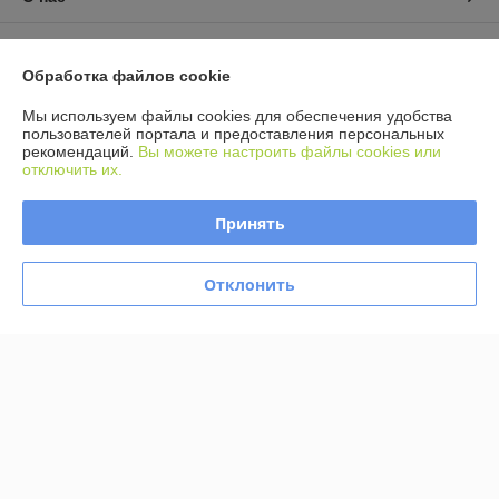
Контакты
Обработка файлов cookie
Доставка и оплата
Мы используем файлы cookies для обеспечения удобства
пользователей портала и предоставления персональных
рекомендаций.
Вы можете настроить файлы cookies или
График работы
отключить их.
Полная версия сайта
Принять
Политика обработки cookies
Отклонить
Сайт создан на платформе Deal.by
Информация для покупателя
Юридическое лицо:
ООО Агромарт