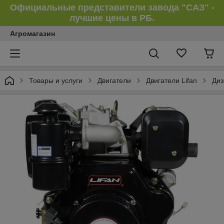
Официальные представители завода "САЗ" -
лучшие цены в РБ.
Агромагазин
Товары и услуги
Двигатели
Двигатели Lifan
Диз