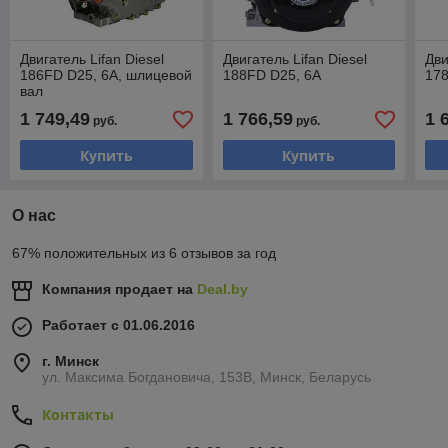
Двигатель Lifan Diesel
Двигатель Lifan Diesel
Дви
186FD D25, 6A, шлицевой
188FD D25, 6A
178
вал
1 749,49
1 766,59
1 
руб.
руб.
Купить
Купить
О нас
67% положительных из 6 отзывов за год
Компания продает на
Deal.by
Работает с 01.06.2016
г. Минск
ул. Максима Богдановича, 153В, Минск, Беларусь
Контакты