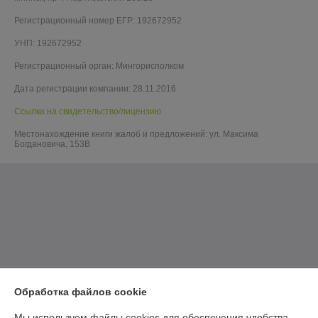
Регистрационный номер ЕГР: 192672952
УНП: 192672952
Регистрационный орган: Мингорисполком
Дата регистрации компании: 28.11.2016
Ссылка на свидетельство/лицензию
Местонахождение книги жалоб и предложений: ул. Максима
Богдановича, 153В
Обработка файлов cookie
Мы используем файлы cookies для обеспечения удобства