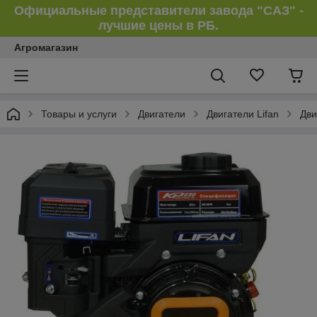
Официальные представители завода "САЗ" -
лучшие цены в РБ.
Агромагазин
Товары и услуги
Двигатели
Двигатели Lifan
Дви