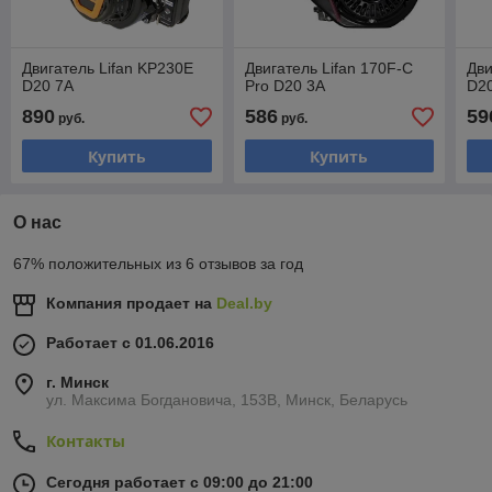
Двигатель Lifan KP230E
Двигатель Lifan 170F-C
Дви
D20 7А
Pro D20 3А
D2
890
586
59
руб.
руб.
Купить
Купить
О нас
67% положительных из 6 отзывов за год
Компания продает на
Deal.by
Работает с 01.06.2016
г. Минск
ул. Максима Богдановича, 153В, Минск, Беларусь
Контакты
Сегодня работает с 09:00 до 21:00