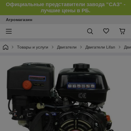
Официальные представители завода "САЗ" -
лучшие цены в РБ.
Агромагазин
Товары и услуги
Двигатели
Двигатели Lifan
Дви