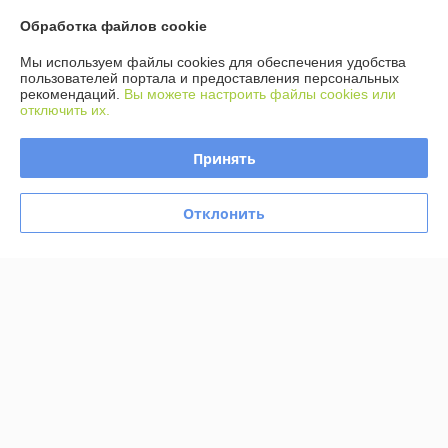
Обработка файлов cookie
Доставка и оплата
Мы используем файлы cookies для обеспечения удобства
пользователей портала и предоставления персональных
График работы
рекомендаций.
Вы можете настроить файлы cookies или
отключить их.
Полная версия сайта
Принять
Политика обработки cookies
Отклонить
Сайт создан на платформе Deal.by
Информация для покупателя
Юридическое лицо:
ООО Агромарт
г.Минск, пр-т Партизанский 168/25
Регистрационный номер ЕГР: 192672952