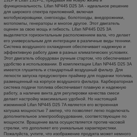
функциональность. Lifan NP445 D25 3А - идеальное решение
для широкого спектра приложений, включая
мотобуксировщики, снегоходы, болотоходы, внедорожники,
мотопомпы, генераторы и многое другое. Этот двигатель
оценен за свою мощь и гибкость. Lifan NP445 D25 3А
выделяется горизонтальным расположением вала, что делает
его универсальным для интеграции в различные виды техники.
Система воздушного охлаждения обеспечивает надежную и
эффективную работу даже в разных климатических условиях.
Этот двигатель оборудован ручным стартом, что обеспечивает
удобство в использовании. В комплектации Lifan NP445 D25 3А
имеется глушитель и стандартный воздушный фильтр. Для
легкости запуска предусмотрен праймер для подкачки топлива,
размещенный на корпусе воздушного фильтра. Карбюраторная
система подачи топлива обеспечивает плавную и надежную
работу, а наличие винта для регулировки качества смеси
делает настройку максимально удобной. Но настоящей
изюминкой Lifan NP445 D25 7A является его встроенная
катушка мощностью 7 ампер, что позволяет легко подключать
дополнительное электрооборудование, соответствующее по
мощности. Вращение вала осуществляется против часовой
стрелки, что дополняет его уникальные характеристики.
Пожалуйста, учтите, что изображение продукта может немного