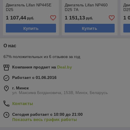
Двигатель Lifan NP445E
Двигатель Lifan NP460
Дви
D25
D25 7A
D2
1 107,44
1 151,13
1 
руб.
руб.
Купить
Купить
О нас
67% положительных из 6 отзывов за год
Компания продает на
Deal.by
Работает с 01.06.2016
г. Минск
ул. Максима Богдановича, 153В, Минск, Беларусь
Контакты
Сегодня работает с 10:00 до 21:00
Показать весь график работы