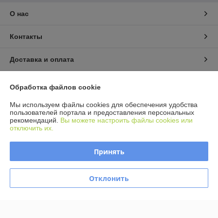
О нас
Контакты
Доставка и оплата
График работы
Обработка файлов cookie
Мы используем файлы cookies для обеспечения удобства
Полная версия сайта
пользователей портала и предоставления персональных
рекомендаций.
Вы можете настроить файлы cookies или
отключить их.
Политика обработки cookies
Принять
Сайт создан на платформе Deal.by
Отклонить
Информация для покупателя