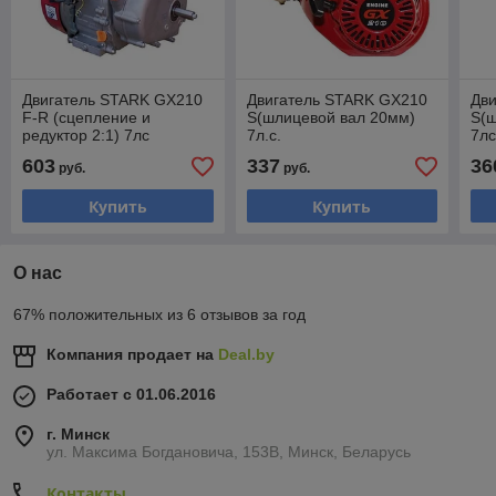
Двигатель STARK GX210
Двигатель STARK GX210
Дв
F-R (сцепление и
S(шлицевой вал 20мм)
S(
редуктор 2:1) 7лс
7л.с.
7л
603
337
36
руб.
руб.
Купить
Купить
О нас
67% положительных из 6 отзывов за год
Компания продает на
Deal.by
Работает с 01.06.2016
г. Минск
ул. Максима Богдановича, 153В, Минск, Беларусь
Контакты