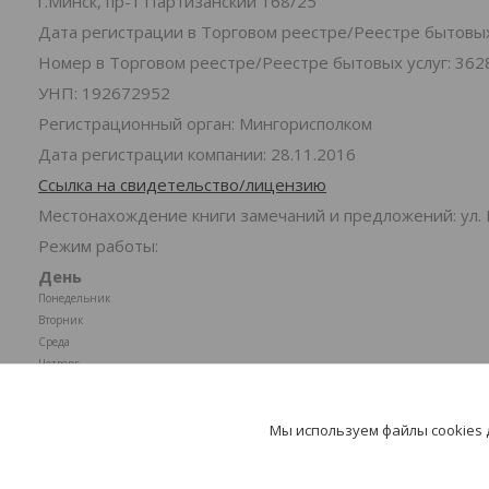
г.Минск, пр-т Партизанский 168/25
Дата регистрации в Торговом реестре/Реестре бытовых 
Номер в Торговом реестре/Реестре бытовых услуг: 362
УНП: 192672952
Регистрационный орган: Мингорисполком
Дата регистрации компании: 28.11.2016
Ссылка на свидетельство/лицензию
Местонахождение книги замечаний и предложений: ул. 
Режим работы:
День
Понедельник
Вторник
Среда
Четверг
Пятница
Суббота
Мы используем файлы cookies
Воскресенье