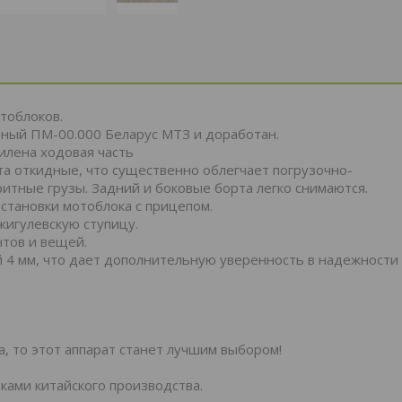
отоблоков.
чный ПМ-00.000 Беларус МТЗ и доработан.
илена ходовая часть
та откидные, что существенно облегчает погрузочно-
ритные грузы. Задний и боковые борта легко снимаются.
становки мотоблока с прицепом.
жигулевскую ступицу.
тов и вещей.
 4 мм, что дает дополнительную уверенность в надежности
, то этот аппарат станет лучшим выбором!
ками китайского производства.