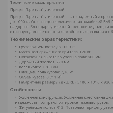
Технические характеристики:
Прицеп "Крепыш" усиленный
Прицеп "Крепыш" усиленный — это надежный и прочны
до 1000 кг. Он оснащен колесами от автомобилей ВАЗ 
на дороге. Благодаря усиленной крестовине днища и 
отличную долговечность и способность справляться с 
Технические характеристики:
Грузоподъемность: до 1000 кг
Масса неснаряженного прицепа: 120 кг
Погрузочная высота по уровню пола: 600 мм
Дорожный просвет: 270 мм
Колея колес: 1200 мм
Площадь пола кузова: 2,36 м²
Объем кузова: 0,711 м³
Габаритные размеры (ДxШхВ): 3180 х 1310 х 920 
Особенности:
Усиленная конструкция: Усиленная крестовина дн
надежность при транспортировке тяжелых грузов.
Жигулёвские колёса R13: Позволяют прицепу увер
улучшая проходимость.