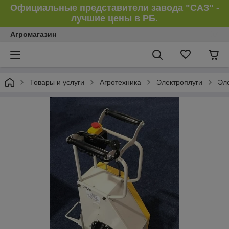
Официальные представители завода "САЗ" -
лучшие цены в РБ.
Агромагазин
Товары и услуги
Агротехника
Электроплуги
Эл