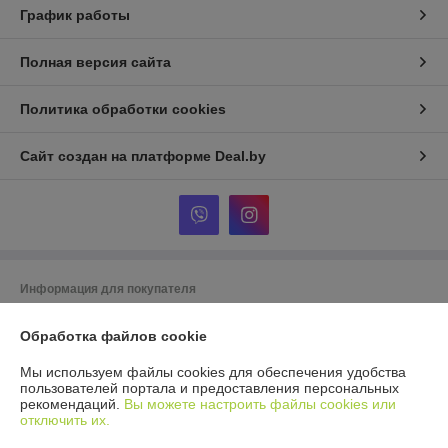
График работы
Полная версия сайта
Политика обработки cookies
Сайт создан на платформе Deal.by
Информация для покупателя
Юридическое лицо:
ООО Агромарт
Обработка файлов cookie
г.Минск, пр-т Партизанский 168/25
Регистрационный номер ЕГР: 192672952
Мы используем файлы cookies для обеспечения удобства
пользователей портала и предоставления персональных
УНП: 192672952
рекомендаций.
Вы можете настроить файлы cookies или
отключить их.
Регистрационный орган: Мингорисполком