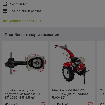
Наличными
Безналичный расчет
Все условия оплаты
Подобные товары компании
Коробка передач и
Мотоблок WEIMA WM
Мот
редуктор мотоблока 3+1
1100 D-6 (ВОМ; Колёса
6D
ST-1000 (6.5-8,5 лс)
5.00х12)
950
3 390
2 
руб.
руб.