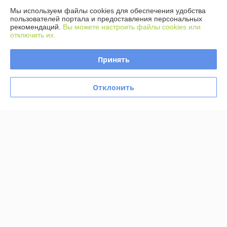
Доставка и оплата
Мы используем файлы cookies для обеспечения удобства
пользователей портала и предоставления персональных
рекомендаций.
Вы можете настроить файлы cookies или
График работы
отключить их.
Полная версия сайта
Принять
Политика обработки cookies
Отклонить
Сайт создан на платформе Deal.by
Информация для покупателя
Юридическое лицо:
ООО Агромарт
г.Минск, пр-т Партизанский 168/25
Регистрационный номер ЕГР: 192672952
УНП: 192672952