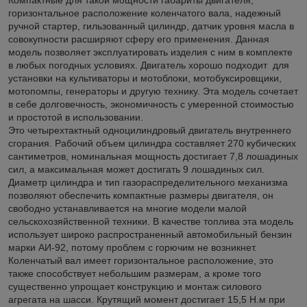
горизонтальное расположение коленчатого вала, надежный
ручной стартер, гильзованный цилиндр, датчик уровня масла в
совокупности расширяют сферу его применения. Данная
модель позволяет эксплуатировать изделия с ним в комплекте
в любых погодных условиях. Двигатель хорошо подходит для
установки на культиваторы и мотоблоки, мотобуксировщики,
мотопомпы, генераторы и другую технику. Эта модель сочетает
в себе долговечность, экономичность с умеренной стоимостью
и простотой в использовании.
Это четырехтактный одноцилиндровый двигатель внутреннего
сгорания. Рабочий объем цилиндра составляет 270 кубических
сантиметров, номинальная мощность достигает 7,8 лошадиных
сил, а максимальная может достигать 9 лошадиных сил.
Диаметр цилиндра и тип газораспределительного механизма
позволяют обеспечить компактные размеры двигателя, он
свободно устанавливается на многие модели малой
сельскохозяйственной техники. В качестве топлива эта модель
использует широко распространенный автомобильный бензин
марки АИ-92, потому проблем с горючим не возникнет.
Коленчатый вал имеет горизонтальное расположение, это
также способствует небольшим размерам, а кроме того
существенно упрощает конструкцию и монтаж силового
агрегата на шасси. Крутящий момент достигает 15,5 Н.м при