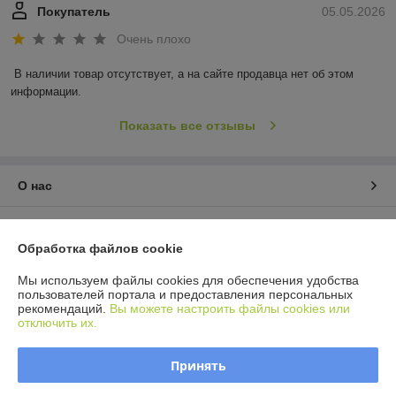
Покупатель
05.05.2026
Очень плохо
В наличии товар отсутствует, а на сайте продавца нет об этом 
информации.
Показать все отзывы
О нас
Контакты
Обработка файлов cookie
Доставка и оплата
Мы используем файлы cookies для обеспечения удобства
пользователей портала и предоставления персональных
рекомендаций.
Вы можете настроить файлы cookies или
График работы
отключить их.
Полная версия сайта
Принять
Политика обработки cookies