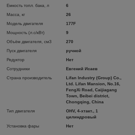
Емкость топл. бака, л
6
Масса, кг
26
Модель двигателя
177F
Мощность (л.с/кВт)
9
Объём двигателя, см3
270
Пуск двигателя
ручной
Редуктор
Нет
Сотрудники
Евгений Исаев
Страна производитель
Lifan lndustry (Group) Co.,
Ltd. Lifan Mansion, No.16,
FengXi Road, Caijiagang
Town, Beibei district,
Chongqing, China
Тип двигателя
OHV, 4-хтакт., 1
цилиндровый
Установка фары
Нет