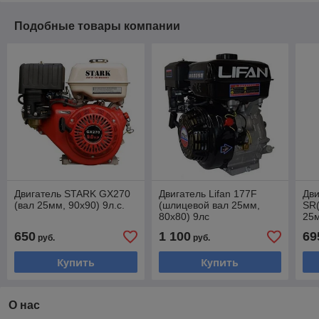
Подобные товары компании
Двигатель STARK GX270
Двигатель Lifan 177F
Дв
(вал 25мм, 90х90) 9л.с.
(шлицевой вал 25мм,
SR
80x80) 9лс
25м
650
1 100
69
руб.
руб.
Купить
Купить
О нас