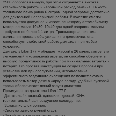
2500 оборотов в минуту, при этом сохраняется высокая
стабильность работы и небольшой расход бензина. Емкость
топливного бачка равна 6 литрам, одной заправки достаточно
для длительной непрерывной работы. В качестве смазки
используется доступное и известное каждому автомобилисту
моторное масло 10х30, 10х40 для одной заправки маслом
требуется не более 1,1 литра. Транзисторная система
зажигания проста в обслуживании и долговечна, она
способствует стабильной работе двигателя при любых
условиях.
Двигатель Lifan 177 F обладает массой в 26 килограммов, это
легковесный и компактный агрегат, он способен обеспечить
высокую продуктивность работы при минимальных затратах и
потерях. Его простая конструкция не создаст проблем при
установке или при обслуживании, использование
эффективного воздушного охлаждения позволяет активно
использовать мотор даже в жаркую погоду, удобный пусковой
тросик обеспечивает легкий запуск двигателя.
Преимущества двигателя Lifan 177 F
-Двигатель 4х тактный, одноцилиндровый, OHV,
горизонтальный вал, воздушное охлаждение.
-Зажигание электронное.
-Система запуска ручной старт.
-Легкий пуск, система декомпрессии.