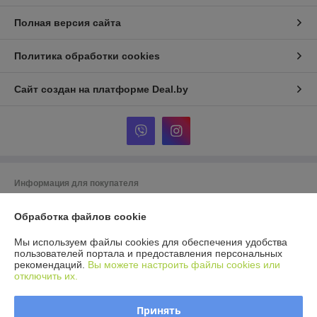
Полная версия сайта
Политика обработки cookies
Сайт создан на платформе Deal.by
Информация для покупателя
Юридическое лицо:
ООО Агромарт
Обработка файлов cookie
г.Минск, пр-т Партизанский 168/25
Регистрационный номер ЕГР: 192672952
Мы используем файлы cookies для обеспечения удобства
пользователей портала и предоставления персональных
УНП: 192672952
рекомендаций.
Вы можете настроить файлы cookies или
отключить их.
Регистрационный орган: Мингорисполком
Дата регистрации компании: 28.11.2016
Принять