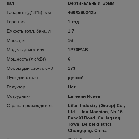
вал
Вертикальный, 25мм
Габариты(Д*Ш*В), мм
460Х380Х425
Гарантия
1 год
Емкость топл. бака, л
1.7
Масса, кг
16
Модель двигателя
1P70FV-B
Мощность (л.с/кВт)
6
Объём двигателя, см3
173
Пуск двигателя
ручной
Редуктор
Нет
Сотрудники
Евгений Исаев
Страна производитель
Lifan lndustry (Group) Co.,
Ltd. Lifan Mansion, No.16,
FengXi Road, Caijiagang
Town, Beibei district,
Chongqing, China