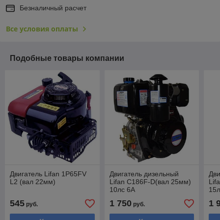
Безналичный расчет
Все условия оплаты
Подобные товары компании
Двигатель Lifan 1P65FV
Двигатель дизельный
Дви
L2 (вал 22мм)
Lifan C186F-D(вал 25мм)
Lif
10лс 6А
15л
545
1 750
1 
руб.
руб.