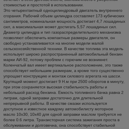
стоимостью и простотой в использовании.
Это четырехтактный одноцилиндровый двигатель внутреннего
сгорания. Рабочий объем цилиндра составляет 173 кубических
сантиметров, номинальная мощность достигает 4,7 лошадиных
сил, а максимальная может достигать 5,57 лошадиных сил.
Диаметр цилиндра и тип газораспределительного механизма
позволяют обеспечить компактные размеры двигателя, он
свободно устанавливается на многие модели малой
сельскохозяйственной техники. В качестве топлива эта модель
использует широко распространенный автомобильный бензин
марки АИ-92, потому проблем с горючим не возникнет.
Коленчатый вал имеет вертикальное расположение, это также
способствует небольшим размерам, а кроме того существенно
упрощает конструкцию и монтаж силового агрегата на шасси.
Крутящий момент достигает 9 Н.м при 2500 оборотов в минуту,
при этом сохраняется высокая стабильность работы и
небольшой расход бензина. Емкость топливного бачка равна 2
литрам, одной заправки достаточно для длительной
непрерывной работы. В качестве смазки используется
доступное и известное каждому автомобилисту моторное
масло 10х30, 10х40 для одной заправки маслом требуется не
более 0.6 литра. Транзисторная система зажигания проста в
обслуживании и долговечна, она способствует стабильной