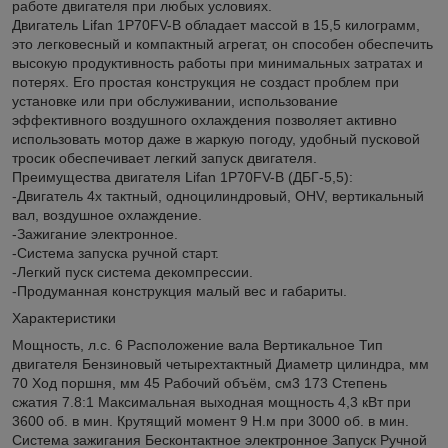
работе двигателя при любых условиях.
Двигатель Lifan 1P70FV-B обладает массой в 15,5 килограмм,
это легковесный и компактный агрегат, он способен обеспечить
высокую продуктивность работы при минимальных затратах и
потерях. Его простая конструкция не создаст проблем при
установке или при обслуживании, использование
эффективного воздушного охлаждения позволяет активно
использовать мотор даже в жаркую погоду, удобный пусковой
тросик обеспечивает легкий запуск двигателя.
Преимущества двигателя Lifan 1P70FV-B (ДБГ-5,5):
-Двигатель 4х тактный, одноцилиндровый, OHV, вертикальный
вал, воздушное охлаждение.
-Зажигание электронное.
-Система запуска ручной старт.
-Легкий пуск система декомпрессии.
-Продуманная конструкция малый вес и габариты.
Характеристики
Мощность, л.с. 6 Расположение вала Вертикальное Тип
двигателя Бензиновый четырехтактный Диаметр цилиндра, мм
70 Ход поршня, мм 45 Рабочий объём, см3 173 Степень
сжатия 7.8:1 Максимальная выходная мощность 4,3 кВт при
3600 об. в мин. Крутящий момент 9 Н.м при 3000 об. в мин.
Система зажигания Бесконтактное электронное Запуск Ручной