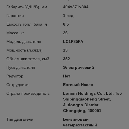
Габариты(Д*Ш*В), мм
404х371х304
Гарантия
1 год
Емкость топл. бака, л
6.5
Масса, кг
26
Модель двигателя
LC1P85FA
Мощность (л.с/кВт)
13
Объём двигателя, см3
352
Пуск двигателя
Электрический
Редуктор
Нет
Сотрудники
Евгений Исаев
Страна производитель
Loncin Holdings Co., Ltd, Ts5
Shipingqiaoheng Street,
Jiulongpo District,
Chongqing, 400051
Тип двигателя
Бензиновый
четырехтактный