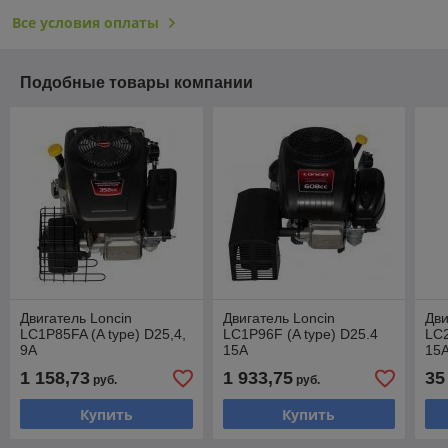
Все условия оплаты
Подобные товары компании
Двигатель Loncin
Двигатель Loncin
Дви
LC1P85FA (A type) D25,4,
LC1P96F (A type) D25.4
LC2
9А
15А
15
1 158,73
1 933,75
35
руб.
руб.
Купить
Купить