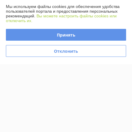
Мы используем файлы cookies для обеспечения удобства
пользователей портала и предоставления персональных
Политика обработки cookies
рекомендаций.
Вы можете настроить файлы cookies или
отключить их.
Сайт создан на платформе Deal.by
Принять
Отклонить
Информация для покупателя
Юридическое лицо:
ООО Агромарт
г.Минск, пр-т Партизанский 168/25
Регистрационный номер ЕГР: 192672952
УНП: 192672952
Регистрационный орган: Мингорисполком
Дата регистрации компании: 28.11.2016
Ссылка на свидетельство/лицензию