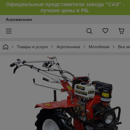
Официальные представители завода "САЗ" -
лучшие цены в РБ.
Агромагазин
Товары и услуги
Агротехника
Мотоблоки
Все м