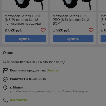
Мотоблок Shtenli 1030P
Мотоблок Shtenli 1030
Мот
(8.5-P) (колеса 6Lх12,
PRO (8.5) (колёса 7х12,
(8.
пониженная передача)
ВОМ)
по
2 028
1 928
1 
руб.
руб.
Купить
Купить
О нас
67% положительных из 6 отзывов за год
Компания продает на
Deal.by
Работает с 01.06.2016
г. Минск
ул. Максима Богдановича, 153В, Минск, Беларусь
Контакты