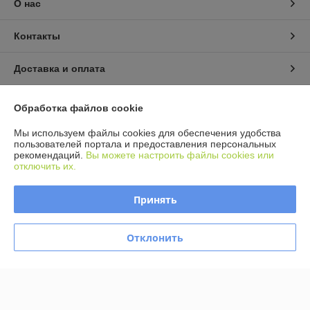
О нас
Контакты
Доставка и оплата
График работы
Обработка файлов cookie
Мы используем файлы cookies для обеспечения удобства
Полная версия сайта
пользователей портала и предоставления персональных
рекомендаций.
Вы можете настроить файлы cookies или
отключить их.
Политика обработки cookies
Принять
Сайт создан на платформе Deal.by
Отклонить
Информация для покупателя