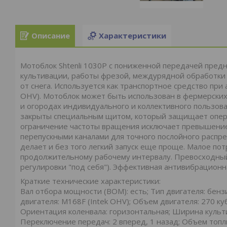
Описание
Характеристики
Мотоблок Shtenli 1030P с пониженной передачей предн
культивации, работы фрезой, междурядной обработки 
от снега. Используется как транспортное средство при
OHV). Мотоблок может быть использован в фермерских 
и огородах индивидуального и коллективного пользова
закрыты специальным щитом, который защищает операт
ограничение частоты вращения исключает превышение
перепускными каналами для точного послойного распр
делает и без того легкий запуск еще проще. Малое пот
продолжительному рабочему интервалу. Превосходный 
регулировки "под себя"). Эффективная антивибрацион
Краткие технические характеристики:
Вал отбора мощности (ВОМ): есть; Тип двигателя: бенз
двигателя: M168F (Intek OHV); Объем двигателя: 270 ку
Ориентация коленвала: горизонтальная; Ширина культи
Переключение передач: 2 вперед, 1 назад; Объем топливн