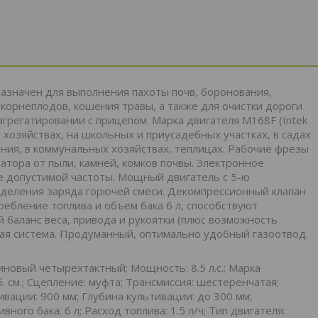
азначен для выполнения пахоты почв, боронования,
корнеплодов, кошения травы, а также для очистки дороги
 агрегатировании с прицепом. Марка двигателя M168F (Intek
хозяйствах, на школьных и приусадебных участках, в садах
ния, в коммунальных хозяйствах, теплицах. Рабочие фрезы
ора от пыли, камней, комков почвы. Электронное
 допустимой частоты. Мощный двигатель с 5-ю
еделения заряда горючей смеси. Декомпрессионный клапан
ребление топлива и объем бака 6 л, способствуют
баланс веса, привода и рукоятки (плюс возможность
ная система. Продуманный, оптимально удобный газоотвод.
иновый четырехтактный; Мощность: 8.5 л.с.; Марка
б. см.; Сцепление: муфта; Трансмиссия: шестеренчатая;
вации: 900 мм; Глубина культивации: до 300 мм;
ого бака: 6 л; Расход топлива: 1.5 л/ч; Тип двигателя: