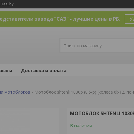
 Deal.by
дставители завода "САЗ" - лучшие цены в РБ.
У
зывы
Доставка и оплата
ли мотоблоков
Мотоблок shtenli 1030p (8.5-p) (колеса 6lх12, п
МОТОБЛОК SHTENLI 1030P
В наличии