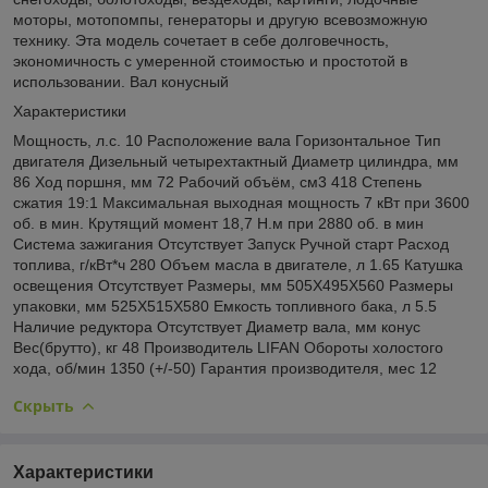
моторы, мотопомпы, генераторы и другую всевозможную
технику. Эта модель сочетает в себе долговечность,
экономичность с умеренной стоимостью и простотой в
использовании. Вал конусный
Характеристики
Мощность, л.с. 10 Расположение вала Горизонтальное Тип
двигателя Дизельный четырехтактный Диаметр цилиндра, мм
86 Ход поршня, мм 72 Рабочий объём, см3 418 Степень
сжатия 19:1 Максимальная выходная мощность 7 кВт при 3600
об. в мин. Крутящий момент 18,7 Н.м при 2880 об. в мин
Система зажигания Отсутствует Запуск Ручной старт Расход
топлива, г/кВт*ч 280 Объем масла в двигателе, л 1.65 Катушка
освещения Отсутствует Размеры, мм 505Х495Х560 Размеры
упаковки, мм 525Х515Х580 Емкость топливного бака, л 5.5
Наличие редуктора Отсутствует Диаметр вала, мм конус
Вес(брутто), кг 48 Производитель LIFAN Обороты холостого
хода, об/мин 1350 (+/-50) Гарантия производителя, мес 12
Скрыть
Характеристики