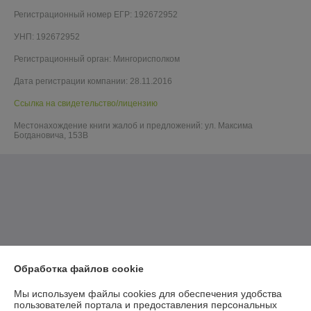
Регистрационный номер ЕГР: 192672952
УНП: 192672952
Регистрационный орган: Мингорисполком
Дата регистрации компании: 28.11.2016
Ссылка на свидетельство/лицензию
Местонахождение книги жалоб и предложений: ул. Максима
Богдановича, 153В
Обработка файлов cookie
Мы используем файлы cookies для обеспечения удобства
пользователей портала и предоставления персональных