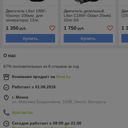
Двигатель Lifan 188F-
Двигатель дизельный
Дви
V(конус 106мм, для
Lifan C186F-D(вал 25мм)
(19
генератора) 13лс
10лс 6А
1 350
1 750
1 
руб.
руб.
Купить
Купить
О нас
67% положительных из 6 отзывов за год
Компания продает на
Deal.by
Работает с 01.06.2016
г. Минск
ул. Максима Богдановича, 153В, Минск, Беларусь
Контакты
Сегодня работает с 09:00 до 21:00