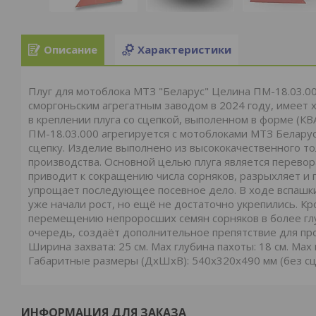
Описание
Характеристики
Плуг для мотоблока МТЗ "Беларус" Целина ПМ-18.03.00
сморгоньским агрегатным заводом в 2024 году, имеет 
в креплении плуга со сцепкой, выполенном в форме (К
ПМ-18.03.000 агрегируется c мотоблоками МТЗ Беларус
сцепку. Изделие выполнено из высококачественного то
производства. Основной целью плуга является перевор
приводит к сокращению числа сорняков, разрыхляет и 
упрощает последующее посевное дело. В ходе вспашк
уже начали рост, но ещё не достаточно укрепились. К
перемещению непроросших семян сорняков в более глу
очередь, создаёт дополнительное препятствие для про
Ширина захвата: 25 см. Мах глубина пахоты: 18 см. Мах 
Габаритные размеры (ДхШхВ): 540х320х490 мм (без сц
ИНФОРМАЦИЯ ДЛЯ ЗАКАЗА