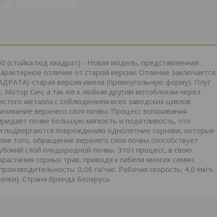
0 (стойка под квадрат) - Новая модель, представленная
характерное отличие от старой версии. Отличие заключается
ВАДРАТА)-старая версия имела (прямоугольную форму). Плуг
, Мотор Сич, а так же к любым другим мотоблокам через
лстого металла с соблюдением всех заводских циклов
ачивание верхнего слоя почвы. Процесс вспахивания
придаёт почве большую мягкость и податливость, что
и подвергаются повреждению однолетние сорняки, которые
роме того, обращение верхнего слоя почвы способствует
бокий слой плодородной почвы. Этот процесс, в свою
растания сорных трав, приводя к гибели многих семян.
производительность: 0,06 га/час. Рабочая скорость: 4,0 км/ч.
епки). Страна бренда Беларусь