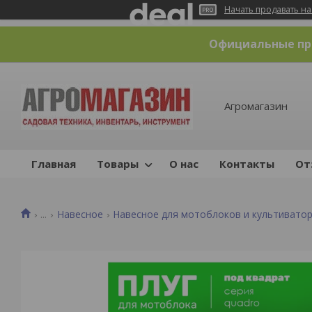
Начать продавать на
Официальные пре
Агромагазин
Главная
Товары
О нас
Контакты
От
...
Навесное
Навесное для мотоблоков и культивато