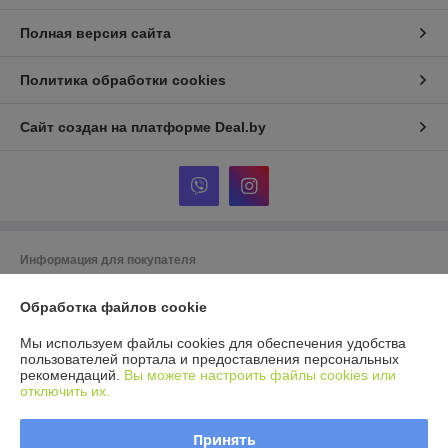
Полная версия сайта
Политика обработки cookies
Сайт создан на платформе Deal.by
Информация для покупателя
Юридическое лицо:
ООО Агромарт
г.Минск, пр-т Партизанский 168/25
Обработка файлов cookie
Регистрационный номер ЕГР: 192672952
Мы используем файлы cookies для обеспечения удобства
пользователей портала и предоставления персональных
УНП: 192672952
рекомендаций.
Вы можете настроить файлы cookies или
отключить их.
Регистрационный орган: Мингорисполком
Дата регистрации компании: 28.11.2016
Принять