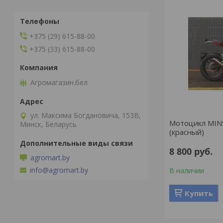
+375 (29) 615-88-00
+375 (33) 615-88-00
Агромагазин.бел
ул. Максима Богдановича, 153В,
Мотоцикл MINS
Минск, Беларусь
(красный)
8 800
руб.
agromart.by
info@agromart.by
В наличии
Купить