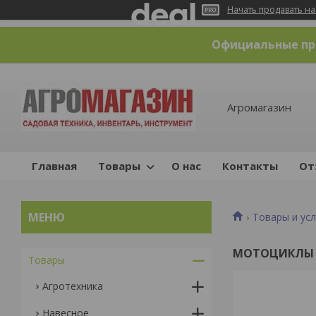
Начать продавать на
Официальные пре
Агромагазин
Главная
Товары
О нас
Контакты
От
Товары и усл
МОТОЦИКЛЫ
Товары
Агротехника
Навесное