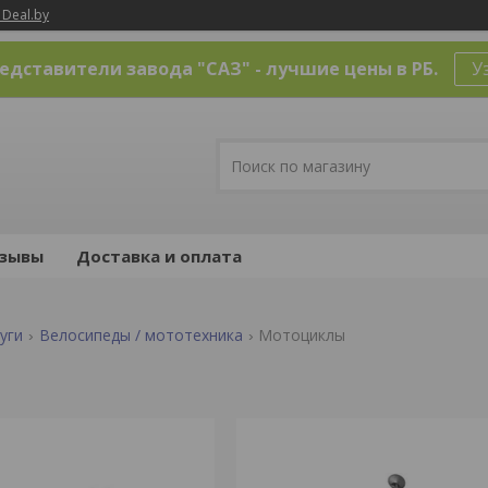
 Deal.by
дставители завода "САЗ" - лучшие цены в РБ.
У
зывы
Доставка и оплата
уги
Велосипеды / мототехника
Мотоциклы