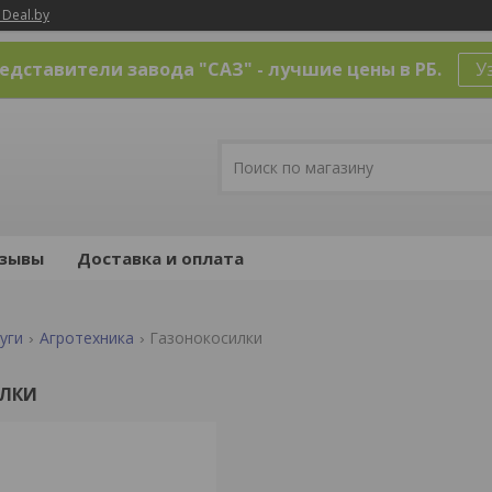
 Deal.by
дставители завода "САЗ" - лучшие цены в РБ.
У
зывы
Доставка и оплата
уги
Агротехника
Газонокосилки
ЛКИ