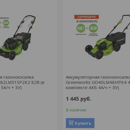
я газонокосилка
Аккумуляторная газонокосилк
C82LM51SP2K2 82В (в
Greenworks GD40LM46HPK4 4
5А/ч + ЗУ)
комплекте АКБ 4А/ч + ЗУ)
1 445
руб.
В наличии
Купить