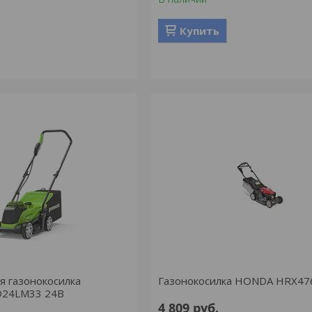
Купить
я газонокосилка
Газонокосилка HONDA HRX47
D24LM33 24В
4 809
руб.