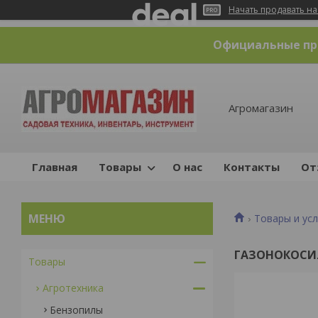
Начать продавать на
Официальные пре
Агромагазин
Главная
Товары
О нас
Контакты
От
Товары и усл
ГАЗОНОКОСИ
Товары
Агротехника
Бензопилы