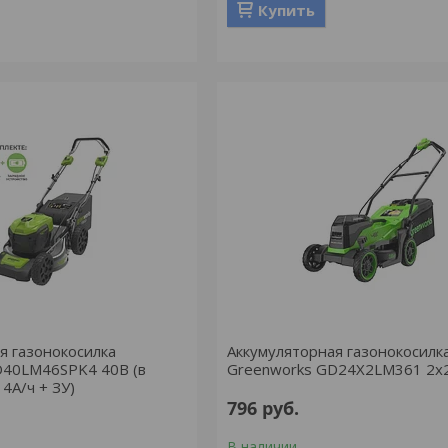
Купить
я газонокосилка
Аккумуляторная газонокосилк
D40LM46SPK4 40В (в
Greenworks GD24X2LM361 2x
4А/ч + ЗУ)
796
руб.
В наличии