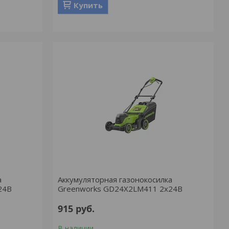
Купить
а
Аккумуляторная газонокосилка
24В
Greenworks GD24X2LM411 2x24В
915
руб.
В наличии