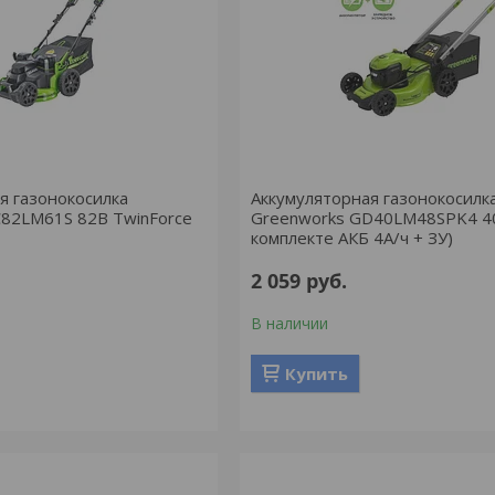
я газонокосилка
Аккумуляторная газонокосилк
C82LM61S 82В TwinForce
Greenworks GD40LM48SPK4 40
комплекте АКБ 4А/ч + ЗУ)
2 059
руб.
В наличии
Купить