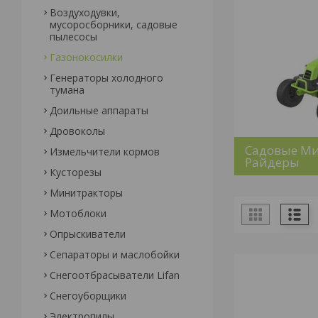
Воздуходувки,
мусоросборники, cадовые
пылесосы
Газонокосилки
Генераторы холодного
тумана
Доильные аппараты
Дровоколы
Садовые Ми
Измельчители кормов
Райдеры
Кусторезы
Минитракторы
Мотоблоки
Опрыскиватели
Сепараторы и маслобойки
Снегоотбрасыватели Lifan
Снегоуборщики
Электропилы