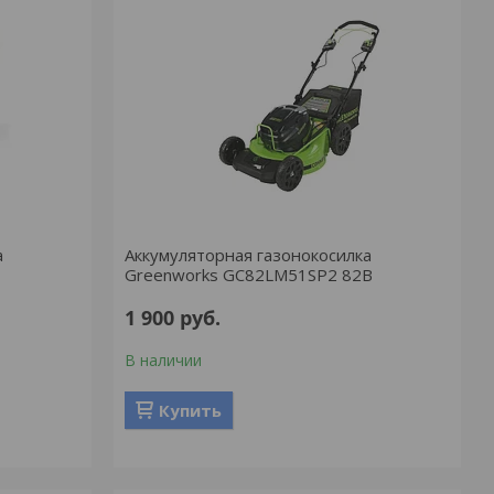
а
Аккумуляторная газонокосилка
Greenworks GC82LM51SP2 82В
1 900
руб.
В наличии
Купить