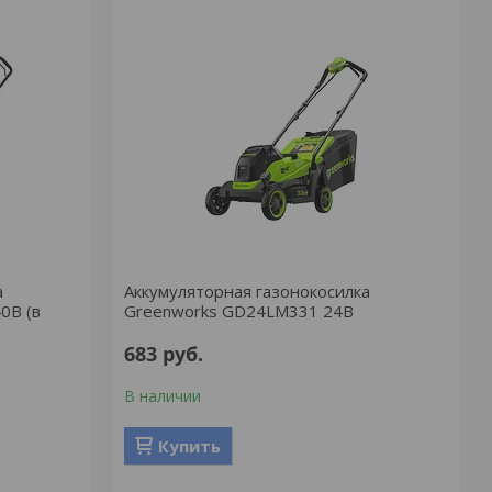
а
Аккумуляторная газонокосилка
0В (в
Greenworks GD24LM331 24В
683
руб.
В наличии
Купить