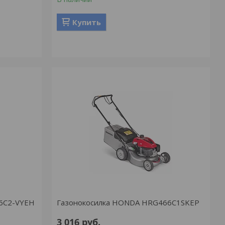
Купить
6C2-VYEH
Газонокосилка HONDA HRG466С1SKEP
3 016
руб.