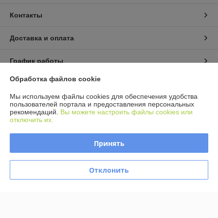
Контакты
Доставка и оплата
График работы
Обработка файлов cookie
Полная версия сайта
Мы используем файлы cookies для обеспечения удобства
пользователей портала и предоставления персональных
Политика обработки cookies
рекомендаций.
Вы можете настроить файлы cookies или
отключить их.
Сайт создан на платформе Deal.by
Принять
Отклонить
Информация для покупателя
Юридическое лицо:
ООО Агромарт
г.Минск, пр-т Партизанский 168/25