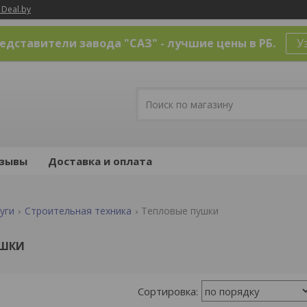
 Deal.by
дставители завода "САЗ" - лучшие цены в РБ.
У
зывы
Доставка и оплата
уги
Строительная техника
Тепловые пушки
УШКИ