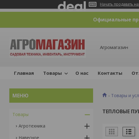
Начать продавать на
Официальные пре
Агромагазин
Главная
Товары
О нас
Контакты
От
Товары и усл
ТЕПЛОВЫЕ П
Товары
Агротехника
Навесное