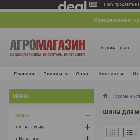
Начать продавать на
Официальные пре
Агромагазин
Главная
Товары
О нас
Контакты
От
Товары и усл
ШИНЫ ДЛЯ М
Товары
Агротехника
Навесное