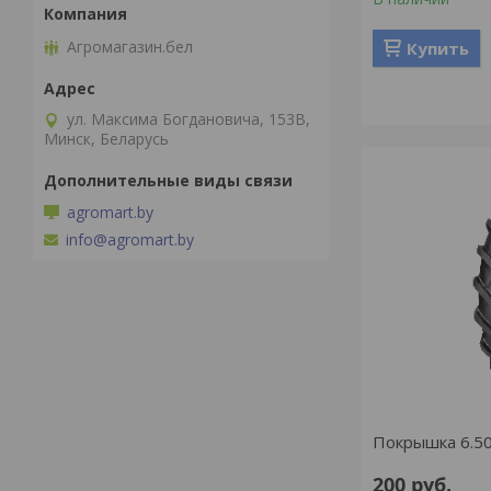
Агромагазин.бел
Купить
ул. Максима Богдановича, 153В,
Минск, Беларусь
agromart.by
info@agromart.by
Покрышка 6.50
200
руб.