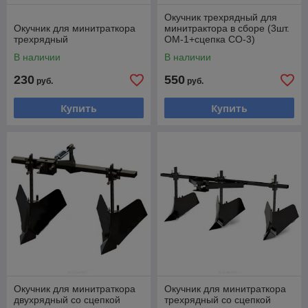
Окучник трехрядный для
Окучник для минитраткора
минитрактора в сборе (3шт.
трехрядный
ОМ-1+сцепка СО-3)
В наличии
В наличии
230
550
руб.
руб.
Купить
Купить
Окучник для минитраткора
Окучник для минитраткора
двухрядный со сцепкой
трехрядный со сцепкой