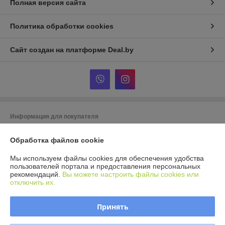
Полная версия сайта
Политика обработки cookies
Сайт создан на платформе Deal.by
Информация для покупателя
Юридическое лицо:
ООО Агромарт
г.Минск, пр-т Партизанский 168/25
Обработка файлов cookie
Регистрационный номер ЕГР: 192672952
Мы используем файлы cookies для обеспечения удобства
пользователей портала и предоставления персональных
УНП: 192672952
рекомендаций.
Вы можете настроить файлы cookies или
отключить их.
Регистрационный орган: Мингорисполком
Дата регистрации компании: 28.11.2016
Принять
Ссылка на свидетельство/лицензию