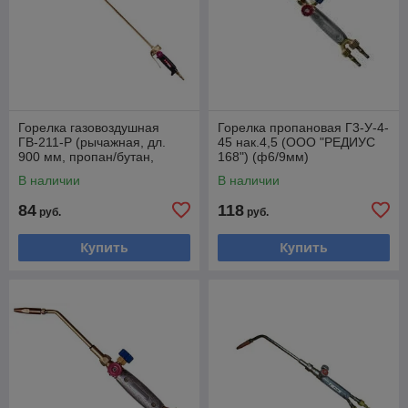
Горелка газовоздушная
Горелка пропановая Г3-У-4-
ГВ-211-Р (рычажная, дл.
45 нак.4,5 (ООО "РЕДИУС
900 мм, пропан/бутан,
168") (ф6/9мм)
ф50мм) (ООО "РЕДИУС
В наличии
В наличии
168)
84
118
руб.
руб.
Купить
Купить