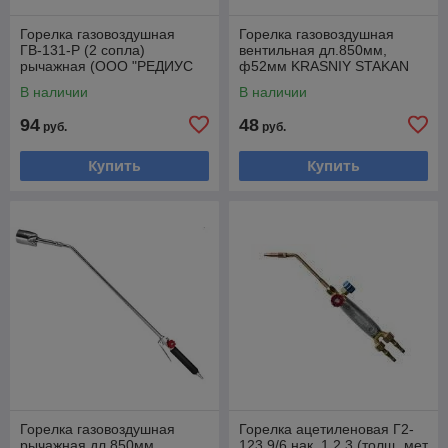
Горелка газовоздушная
Горелка газовоздушная
ГВ-131-Р (2 сопла)
вентильная дл.850мм,
рычажная (ООО "РЕДИУС
ф52мм KRASNIY STAKAN
168)
(ООО "РЕДИУС 168)
В наличии
В наличии
94
48
руб.
руб.
Купить
Купить
Горелка газовоздушная
Горелка ацетиленовая Г2-
рычажная дл.850мм,
123 9/6 нак. 1,2,3 (толщ. мет