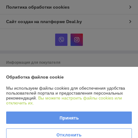
Политика обработки cookies
Сайт создан на платформе Deal.by
Информация для покупателя
Юридическое лицо:
ООО Агромарт
Обработка файлов cookie
г.Минск, пр-т Партизанский 168/25
Регистрационный номер ЕГР: 192672952
Мы используем файлы cookies для обеспечения удобства
пользователей портала и предоставления персональных
УНП: 192672952
рекомендаций.
Вы можете настроить файлы cookies или
отключить их.
Регистрационный орган: Мингорисполком
Дата регистрации компании: 28.11.2016
Принять
Ссылка на свидетельство/лицензию
Отклонить
Местонахождение книги жалоб и предложений: ул. Максима