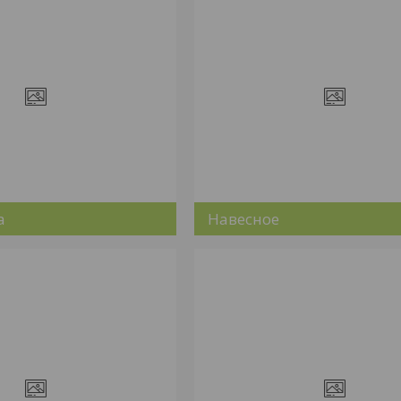
а
Навесное