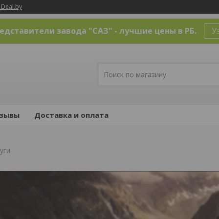
 Deal.by
дставители завода "САЗ" - лучшие цены в РБ.
У
зывы
Доставка и оплата
уги