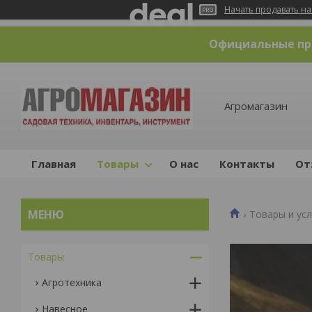
Начать продавать на
Официальные пре
Агромагазин
Главная
Товары
О нас
Контакты
От
Товары и усл
Товары
Агротехника
Навесное