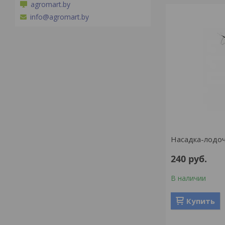
agromart.by
info@agromart.by
Насадка-лодо
240
руб.
В наличии
Купить